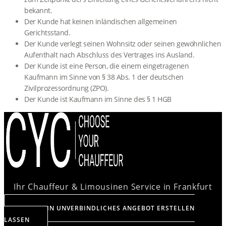
bekannt.
Der Kunde hat keinen inländischen allgemeinen
Gerichtsstand.
Der Kunde verlegt seinen Wohnsitz oder seinen gewöhnlichen
Aufenthalt nach Abschluss des Vertrages ins Ausland.
Der Kunde ist eine Person, die einem eingetragenen
Kaufmann im Sinne von § 38 Abs. 1 der deutschen
Zivilprozessordnung (ZPO).
Der Kunde ist Kaufmann im Sinne des § 1 HGB
Ihr Chauffeur & Limousinen Service in Frankfurt
JETZT EIN UNVERBINDLICHES ANGEBOT ERSTELLEN
LASSEN