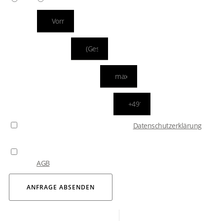
NAME
ADRESSDATEN
IHRE E-MAIL ADRESSE
WIE ERREICHEN WIR SIE?
Bitte bestätigen Sie, dass Sie unsere
Datenschutzerklärung
zur Kenntnis genommen haben.
Durch das Absenden Ihrer Anfrage erklären Sie sich mit
unseren
AGB
einverstanden.
ANFRAGE ABSENDEN