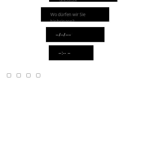
ZIELADRESSE
ABHOLDATUM
ABHOLUHRZEIT
WIE VIELE FAHRZEUGE BENÖTIGEN SIE?
1
2
3
Mehr als 3
MIT WELCHER FAHRZEUGKLASSE DÜRFEN WIR
SIE ABHOLEN?