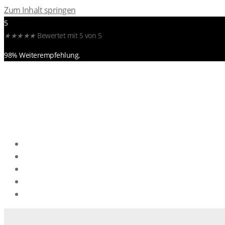
Zum Inhalt springen
5
★
★
★
★
★
Bewertet mit 5 von 5
98% Weiterempfehlung.
Limousinenservice 
Niveau
HOME
Erleben Sie erstklassigen Komfort, stilvollen Luxus und maxi
LEISTUNGEN
Anlässe.
FAHRZEUGKLASSEN
ÜBER CYC
KONTAKT